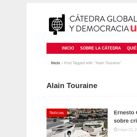
INICIO
SOBRE LA CÁTEDRA
QUI
::
Inicio
›
Post Tagged with: "Alain Touraine"
Alain Touraine
Ernesto 
Noticias
sobre cr
mayo 22, 