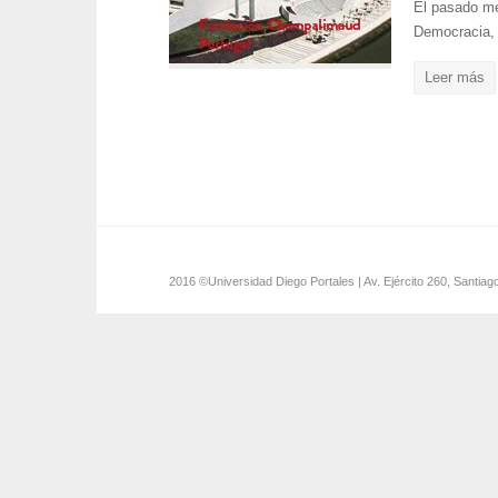
El pasado mes
Democracia, 
Leer más
2016 ©Universidad Diego Portales | Av. Ejército 260, Santiag