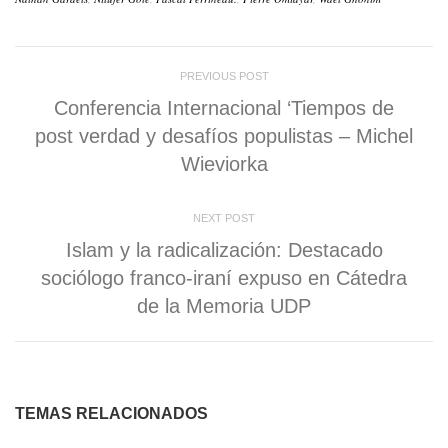
un
ventana
ventana
ventana
ventana
ventana
amigo
nueva)
nueva)
nueva)
nueva)
nueva)
(Se
abre
en
una
PREVIOUS POST
ventana
nueva)
Conferencia Internacional ‘Tiempos de
post verdad y desafíos populistas – Michel
Wieviorka
NEXT POST
Islam y la radicalización: Destacado
sociólogo franco-iraní expuso en Cátedra
de la Memoria UDP
TEMAS RELACIONADOS