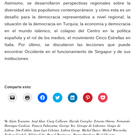
Asimismo, se desarrollaron perspectivas regionales sobre la
diversidad en los populismos contemporáneos y cómo esta es un
desafío para la democracia representativa a nivel regional; la
situación de la democracia en Turquía; la economía y democracia
en el mundo islámico; el colapso del Centro en la política
española y el rol de los medios; el movimiento Cinco Estrellas en
Italia. Por último, se discutieron las lecciones que puede
encontrar Occidente en el funcionamiento de Singapur y de sus
instituciones.
Comparte esto:
Haz
Haz
Haz
Haz
Haz
Haz
Haz
clic
clic
clic
clic
clic
clic
clic
para
para
para
para
para
para
para
enviar
imprimir
compartir
compartir
compartir
compartir
compartir
un
(Se
en
en
en
en
en
enlace
abre
Facebook
Twitter
LinkedIn
Pinterest
Pocket
por
en
(Se
(Se
(Se
(Se
(Se
Alain Touraine
,
Asaf Akat
,
Craig Calhoun
,
Davide Careglio
,
Ernesto Ottone
,
Fernando
correo
una
abre
abre
abre
abre
abre
Henrique Cardoso
,
Francis Fukuyama
,
George Yeo
,
Groupe de Lisbonne
,
Grupo de
electrónico
ventana
en
en
en
en
en
Lisboa
,
Jim Fishkin
,
Juan Luis Cebrían
,
Lisbon Group
,
Michel Darcy
,
Michel Wieviorka
,
a
nueva)
una
una
una
una
una
Nathan Gardels
,
Nilüfer Göle
,
Pascal Perrineau.
,
Pierre Omidyar
,
Wael Ghonim