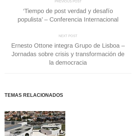
abre
PREVIOUS POST
en
una
‘Tiempo de post verdad y desafío
ventana
nueva)
populista’ – Conferencia Internacional
NEXT POST
Ernesto Ottone integra Grupo de Lisboa –
Jornadas sobre crisis y transformación de
la democracia
TEMAS RELACIONADOS