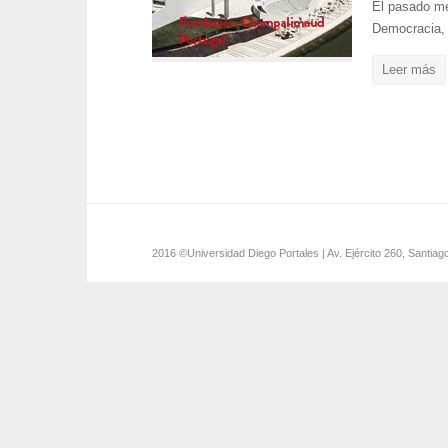
El pasado mes
Democracia, 
Leer más
2016 ©Universidad Diego Portales | Av. Ejército 260, Santiag