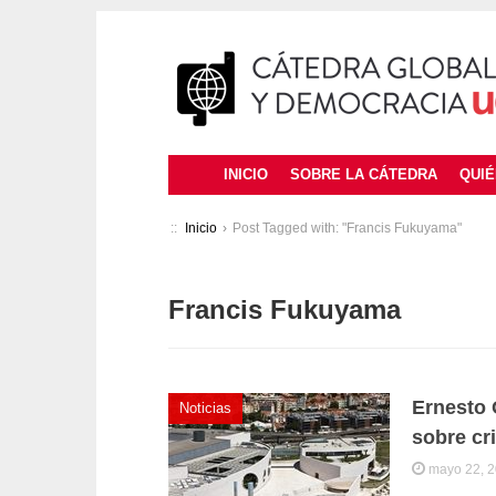
INICIO
SOBRE LA CÁTEDRA
QUI
::
Inicio
›
Post Tagged with: "Francis Fukuyama"
Francis Fukuyama
Ernesto 
Noticias
sobre cr
mayo 22, 