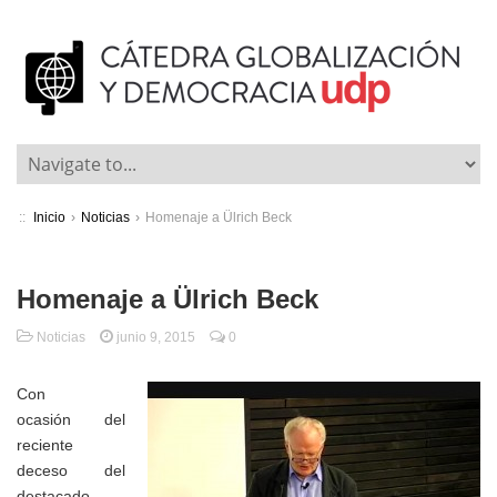
::
Inicio
›
Noticias
›
Homenaje a Ülrich Beck
Homenaje a Ülrich Beck
Noticias
junio 9, 2015
0
Con
ocasión del
reciente
deceso del
destacado