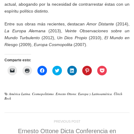
actual, abogando por la necesidad de contrarrestar éstas con un
espíritu político distinto.
Entre sus obras más recientes, destacan
Amor Distante
(2014),
La Europa Alemana
(2013),
Veinte Observaciones sobre un
Mundo Turbulento
(2012),
Un Dios Propio
(2010),
El Mundo en
Riesgo
(2009),
Europa Cosmopolita
(2007).
Comparte esto:
Haz
Haz
Haz
Haz
Haz
Haz
Haz
clic
clic
clic
clic
clic
clic
clic
para
para
para
para
para
para
para
enviar
imprimir
compartir
compartir
compartir
compartir
compartir
un
(Se
en
en
en
en
en
enlace
abre
Facebook
Twitter
LinkedIn
Pinterest
Pocket
por
en
(Se
(Se
(Se
(Se
(Se
América Latina
,
Cosmopolitismo
,
Ernesto Ottone
,
Europa y Latinoamérica
,
Ülrich
correo
una
abre
abre
abre
abre
abre
Beck
electrónico
ventana
en
en
en
en
en
a
nueva)
una
una
una
una
una
un
ventana
ventana
ventana
ventana
ventana
amigo
nueva)
nueva)
nueva)
nueva)
nueva)
(Se
abre
PREVIOUS POST
en
una
Ernesto Ottone Dicta Conferencia en
ventana