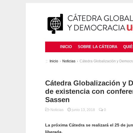
INICIO
SOBRE LA CÁTEDRA
QUI
::
Inicio
›
Noticias
›
Cátedra Globalización y Democra
Cátedra Globalización y 
de existencia con confere
Sassen
Noticias
junio 13, 2018
0
La próxima Cátedra se realizará el 25 de jun
liberada.