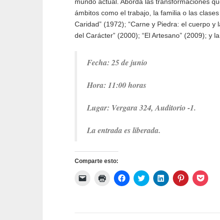
mundo actual. Aborda las transformaciones qu
ámbitos como el trabajo, la familia o las clas
Caridad” (1972); “Carne y Piedra: el cuerpo y la
del Carácter” (2000); “El Artesano” (2009); y la
Fecha: 25 de junio
Hora: 11:00 horas
Lugar: Vergara 324, Auditorio -1.
La entrada es liberada.
Comparte esto:
Haz
Haz
Haz
Haz
Haz
Haz
Haz
clic
clic
clic
clic
clic
clic
clic
para
para
para
para
para
para
para
enviar
imprimir
compartir
compartir
compartir
compartir
comp
un
(Se
en
en
en
en
en
enlace
abre
Facebook
Twitter
LinkedIn
Pinterest
Pock
por
en
(Se
(Se
(Se
(Se
(Se