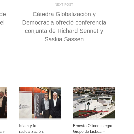
NEXT POST
ana
 de
Cátedra Globalización y
a)
el
Democracia ofreció conferencia
conjunta de Richard Sennet y
Saskia Sassen
Islam y la
Ernesto Ottone integra
an-
radicalización:
Grupo de Lisboa –