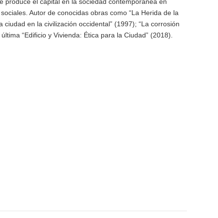
e produce el capital en la sociedad contemporánea en
es sociales. Autor de conocidas obras como “La Herida de la
 ciudad en la civilización occidental” (1997); “La corrosión
 última “Edificio y Vivienda: Ética para la Ciudad” (2018).
artir
et