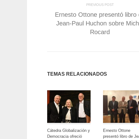
correo
una
abre
abre
abre
abre
abre
electrónico
ventana
en
en
en
en
en
PREVIOUS POST
a
nueva)
una
una
una
una
una
un
ventana
ventana
ventana
ventana
vent
Ernesto Ottone presentó libro
amigo
nueva)
nueva)
nueva)
nueva)
nuev
(Se
Jean-Paul Huchon sobre Mich
abre
en
Rocard
una
ventana
nueva)
TEMAS RELACIONADOS
Cátedra Globalización y
Ernesto Ottone
Democracia ofreció
presentó libro de Je